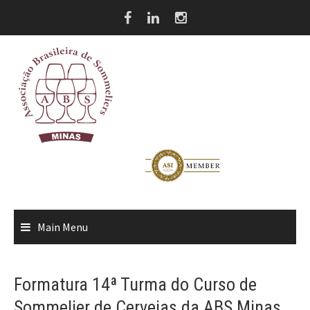
Skip
to
content
Main Menu
Formatura 14ª Turma do Curso de
Sommelier de Cervejas da ABS Minas