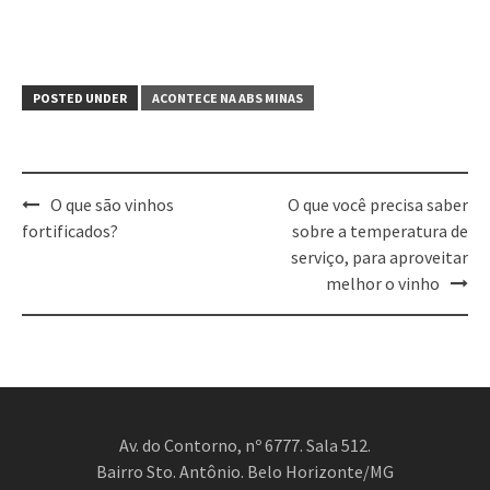
POSTED UNDER
ACONTECE NA ABS MINAS
Post
O que são vinhos
O que você precisa saber
navigation
fortificados?
sobre a temperatura de
serviço, para aproveitar
melhor o vinho
Av. do Contorno, nº 6777. Sala 512.
Bairro Sto. Antônio. Belo Horizonte/MG