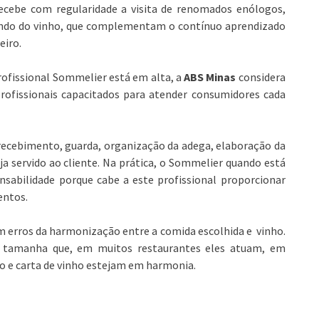
ecebe com regularidade a visita de renomados enólogos,
mundo do vinho, que complementam o contínuo aprendizado
eiro.
rofissional Sommelier está em alta, a
ABS Minas
considera
ofissionais capacitados para atender consumidores cada
recebimento, guarda, organização da adega, elaboração da
ja servido ao cliente. Na prática, o Sommelier quando está
abilidade porque cabe a este profissional proporcionar
entos.
m erros da harmonização entre a comida escolhida e vinho.
 é tamanha que, em muitos restaurantes eles atuam, em
o e carta de vinho estejam em harmonia.