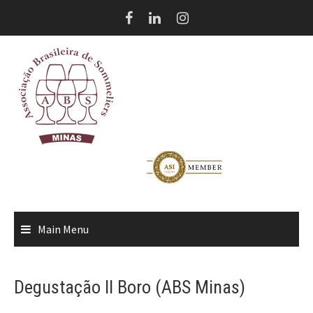
Skip
to
content
Main Menu
Degustação Il Boro (ABS Minas)