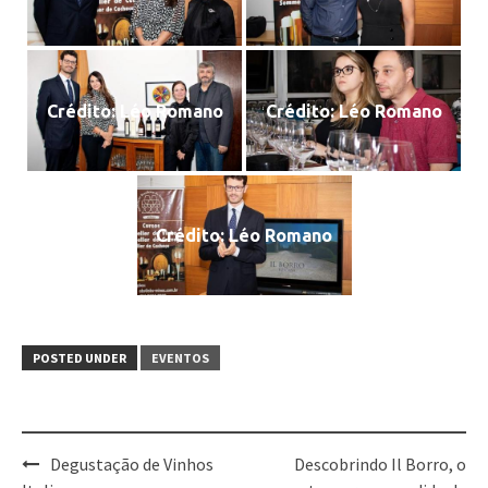
Crédito: Léo Romano
Crédito: Léo Romano
Crédito: Léo Romano
POSTED UNDER
EVENTOS
Post
Degustação de Vinhos
Descobrindo Il Borro, o
navigation